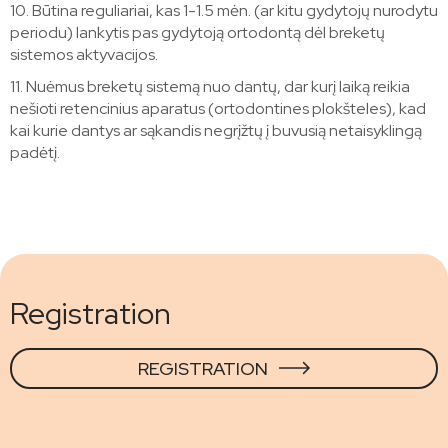
10. Būtina reguliariai, kas 1-1.5 mėn. (ar kitu gydytojų nurodytu
periodu) lankytis pas gydytoją ortodontą dėl breketų
sistemos aktyvacijos.
11. Nuėmus breketų sistemą nuo dantų, dar kurį laiką reikia
nešioti retencinius aparatus (ortodontines plokšteles), kad
kai kurie dantys ar sąkandis negrįžtų į buvusią netaisyklingą
padėtį.
Registration
REGISTRATION