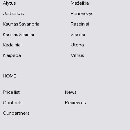
Alytus
Mažeikiai
Jurbarkas
Panevėžys
Kaunas Savanoriai
Raseiniai
Kaunas Šilainiai
Šiauliai
Kėdainiai
Utena
Klaipėda
Vilnius
HOME
Price list
News
Contacts
Review us
Our partners