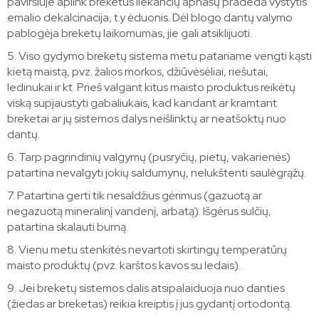
paviršiuje aplink breketus liekančių apnašų pradeda vystytis
emalio dekalcinacija, t.y ėduonis. Dėl blogo dantų valymo
pablogėja breketų laikomumas, jie gali atsiklijuoti.
5. Viso gydymo breketų sistema metu patariame vengti kąsti
kietą maistą, pvz. žalios morkos, džiūvėsėliai, riešutai,
ledinukai ir kt. Prieš valgant kitus maisto produktus reikėtų
viską supjaustyti gabaliukais, kad kandant ar kramtant
breketai ar jų sistemos dalys neišlinktų ar neatšoktų nuo
dantų.
6. Tarp pagrindinių valgymų (pusryčių, pietų, vakarienės)
patartina nevalgyti jokių saldumynų, nelukštenti saulėgrąžų.
7. Patartina gerti tik nesaldžius gėrimus (gazuotą ar
negazuotą mineralinį vandenį, arbatą). Išgėrus sulčių,
patartina skalauti burną.
8. Vienu metu stenkitės nevartoti skirtingų temperatūrų
maisto produktų (pvz. karštos kavos su ledais).
9. Jei breketų sistemos dalis atsipalaiduoja nuo danties
(žiedas ar breketas) reikia kreiptis į jus gydantį ortodontą.