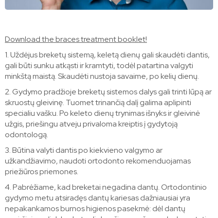
Download the braces treatment booklet!
1. Uždėjus breketų sistemą, keletą dienų gali skaudėti dantis,
gali būti sunku atkąsti ir kramtyti, todėl patartina valgyti
minkštą maistą. Skaudėti nustoja savaime, po kelių dienų.
2. Gydymo pradžioje breketų sistemos dalys gali trinti lūpą ar
skruostų gleivinę. Tuomet trinančią dalį galima aplipinti
specialiu vašku. Po keleto dienų trynimas išnyks ir gleivinė
užgis, priešingu atveju privaloma kreiptis į gydytoją
odontologą.
3. Būtina valyti dantis po kiekvieno valgymo ar
užkandžiavimo, naudoti ortodonto rekomenduojamas
priežiūros priemones.
4. Pabrėžiame, kad breketai negadina dantų. Ortodontinio
gydymo metu atsiradęs dantų kariesas dažniausiai yra
nepakankamos burnos higienos pasekmė: dėl dantų