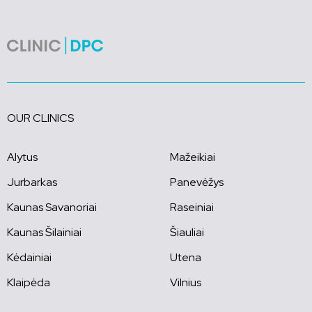
OUR CLINICS
Alytus
Mažeikiai
Jurbarkas
Panevėžys
Kaunas Savanoriai
Raseiniai
Kaunas Šilainiai
Šiauliai
Kėdainiai
Utena
Klaipėda
Vilnius