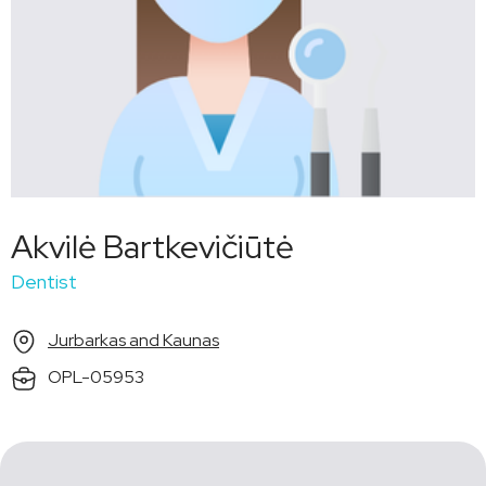
Akvilė Bartkevičiūtė
Dentist
Jurbarkas and Kaunas
OPL-05953