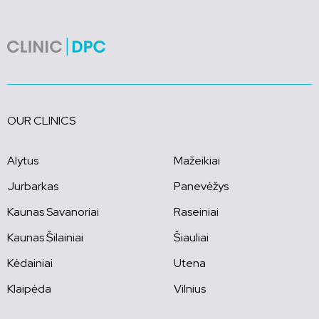
OUR CLINICS
Alytus
Mažeikiai
Jurbarkas
Panevėžys
Kaunas Savanoriai
Raseiniai
Kaunas Šilainiai
Šiauliai
Kėdainiai
Utena
Klaipėda
Vilnius