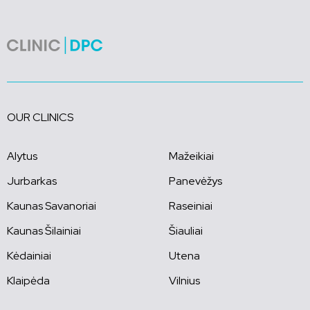
OUR CLINICS
Alytus
Mažeikiai
Jurbarkas
Panevėžys
Kaunas Savanoriai
Raseiniai
Kaunas Šilainiai
Šiauliai
Kėdainiai
Utena
Klaipėda
Vilnius