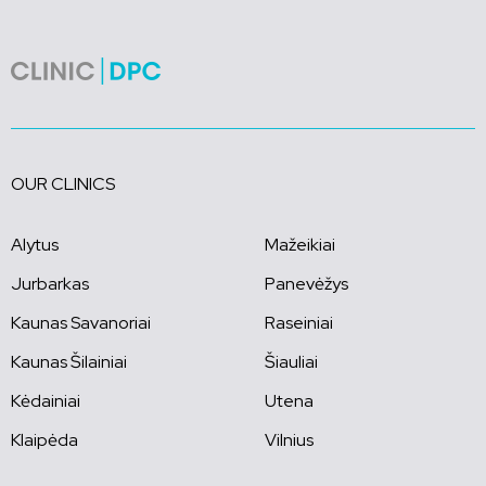
OUR CLINICS
Alytus
Mažeikiai
Jurbarkas
Panevėžys
Kaunas Savanoriai
Raseiniai
Kaunas Šilainiai
Šiauliai
Kėdainiai
Utena
Klaipėda
Vilnius