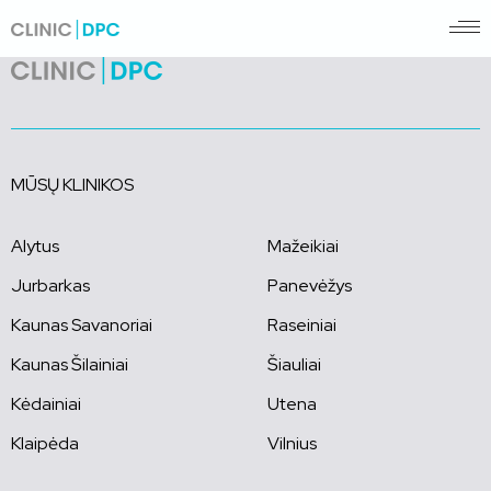
MŪSŲ KLINIKOS
Alytus
Mažeikiai
Jurbarkas
Panevėžys
Kaunas Savanoriai
Raseiniai
Kaunas Šilainiai
Šiauliai
Kėdainiai
Utena
Klaipėda
Vilnius