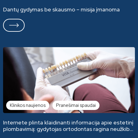
Dantų gydymas be skausmo – misija įmanoma
Klinikos naujienos
Pranešimai spaudai
Internete plinta klaidinanti informacija apie estetinį
plombavimą: gydytojas ortodontas ragina neužkibti
ant tokių pasisakymų