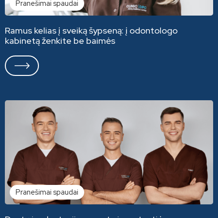
Pranešimai spaudai
Ramus kelias į sveiką šypseną: į odontologo
kabinetą ženkite be baimės
Pranešimai spaudai