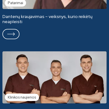
Patarimai
Dantenų kraujavimas – veiksnys, kurio reikėtų
neapleisti
Klinikos naujienos