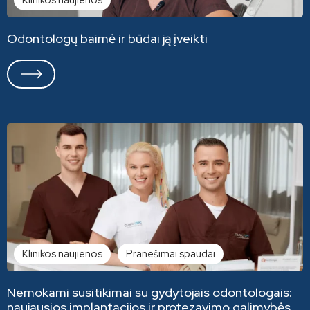
Klinikos naujienos
Odontologų baimė ir būdai ją įveikti
Klinikos naujienos
Pranešimai spaudai
Nemokami susitikimai su gydytojais odontologais:
naujausios implantacijos ir protezavimo galimybės,