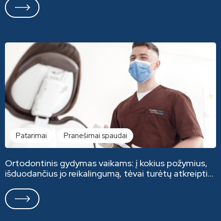
Patarimai
Pranešimai spaudai
Ortodontinis gydymas vaikams: į kokius požymius,
išduodančius jo reikalingumą, tėvai turėtų atkreipti
dėmesį?