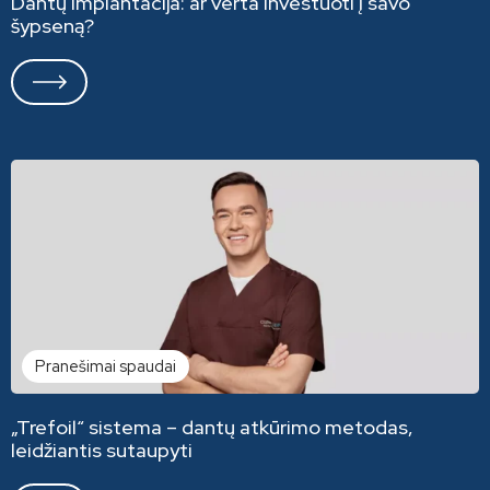
Dantų implantacija: ar verta investuoti į savo
šypseną?
Pranešimai spaudai
„Trefoil“ sistema – dantų atkūrimo metodas,
leidžiantis sutaupyti