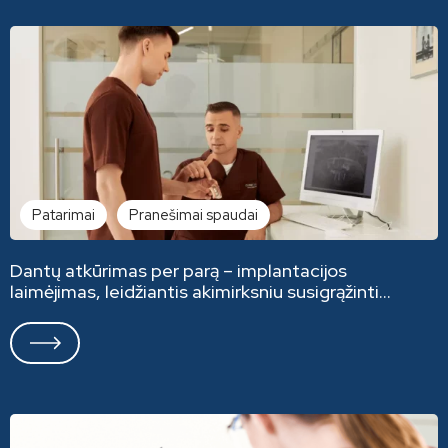
Patarimai
Pranešimai spaudai
Dantų atkūrimas per parą – implantacijos
laimėjimas, leidžiantis akimirksniu susigrąžinti
šypseną