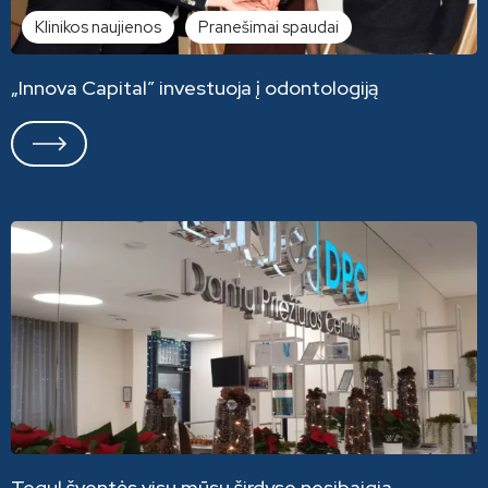
Klinikos naujienos
Pranešimai spaudai
„Innova Capital” investuoja į odontologiją
Tegul šventės visų mūsų širdyse nesibaigia