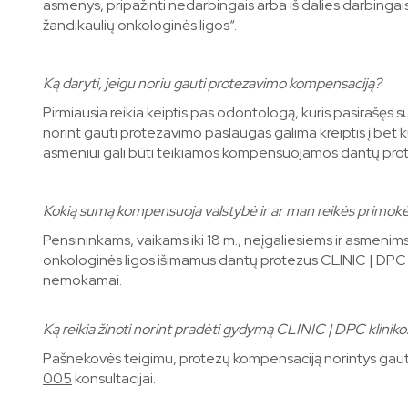
asmenys, pripažinti nedarbingais arba iš dalies darbinga
žandikaulių onkologinės ligos“.
Ką daryti, jeigu noriu gauti protezavimo kompensaciją?
Pirmiausia reikia keiptis pas odontologą, kuris pasirašęs su
norint gauti protezavimo paslaugas galima kreiptis į bet 
asmeniui gali būti teikiamos kompensuojamos dantų pro
Kokią
sumą kompensuoja valstybė ir ar man reikės primokė
Pensininkams, vaikams iki 18 m., neįgaliesiems ir asmenim
onkologinės ligos išimamus dantų protezus CLINIC | DPC
nemokamai.
Ką reikia žinoti norint pradėti gydymą CLINIC | DPC klinik
Pašnekovės teigimu, protezų kompensaciją norintys gauti
005
konsultacijai.