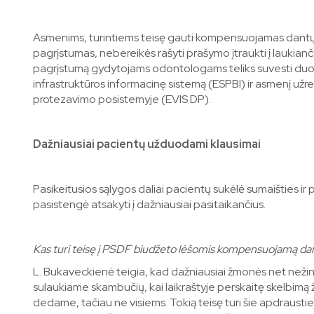
Asmenims, turintiems teisę gauti kompensuojamas dantų
pagrįstumas, nebereikės rašyti prašymo įtraukti į laukiančiųj
pagrįstumą gydytojams odontologams teliks suvesti duom
infrastruktūros informacinę sistemą (ESPBI) ir asmenį užre
protezavimo posistemyje (EVIS DP).
Dažniausiai pacientų užduodami klausimai
Pasikeitusios sąlygos daliai pacientų sukėlė sumaišties ir
pasistengė atsakyti į dažniausiai pasitaikančius.
Kas turi teisę į PSDF biudžeto lėšomis kompensuojamą da
L. Bukaveckienė teigia, kad dažniausiai žmonės net nežino
sulaukiame skambučių, kai laikraštyje perskaitę skelbim
dedame, tačiau ne visiems. Tokią teisę turi šie apdraustie