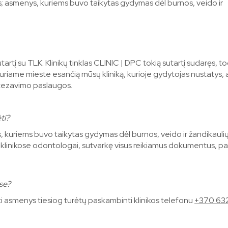
is; asmenys, kuriems buvo taikytas gydymas dėl burnos, veido ir
tartį su TLK. Klinikų tinklas CLINIC | DPC tokią sutartį sudaręs, t
kuriame mieste esančią mūsų kliniką, kurioje gydytojas nustatys, 
tezavimo paslaugos.
ti?
s, kuriems buvo taikytas gydymas dėl burnos, veido ir žandikauli
 klinikose odontologai, sutvarkę visus reikiamus dokumentus, p
ose?
 asmenys tiesiog turėtų paskambinti klinikos telefonu
+370 63