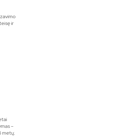
ezavimo
eisę ir
etai
kymas –
18 metų;