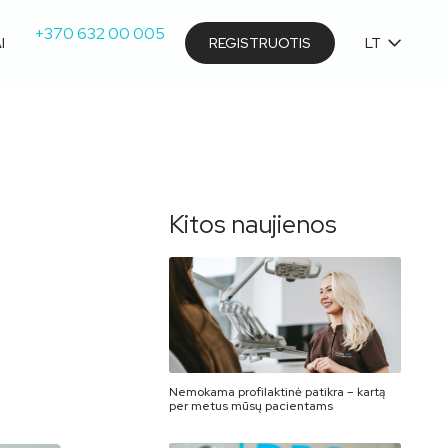
+370 632 00 005
I
REGISTRUOTIS
LT
Kitos naujienos
Nemokama profilaktinė patikra – kartą
per metus mūsų pacientams