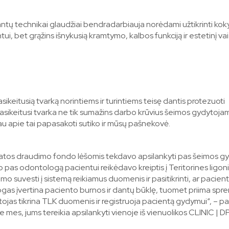
antų technikai glaudžiai bendradarbiauja norėdami užtikrinti kok
ui, bet grąžins išnykusią kramtymo, kalbos funkciją ir estetinį va
keitusią tvarką norintiems ir turintiems teisę dantis protezuoti
ikeitusi tvarka ne tik sumažins darbo krūvius šeimos gydytojams
 apie tai papasakoti sutiko ir mūsų pašnekovė.
katos draudimo fondo lėšomis tekdavo apsilankyti pas šeimos gy
pas odontologą pacientui reikėdavo kreiptis į Teritorines ligoni
 suvesti į sistemą reikiamus duomenis ir pasitikrinti, ar pacient
gas įvertina paciento burnos ir dantų būklę, tuomet priima spr
ojas tikrina TLK duomenis ir registruoja pacientą gydymui“, – pa
e mes, jums tereikia apsilankyti vienoje iš vienuolikos CLINIC | 