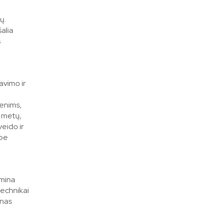
ų.
alia
s
avimo ir
menims,
8 metų,
eido ir
 be
amina
technikai
lnas