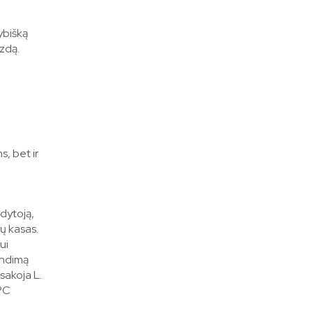
ybišką
izdą.
, bet ir
dytoją,
ų kasas.
ui
endimą
sakoja L.
DPC