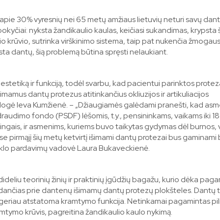
apie 30% vyresnių nei 65 metų amžiaus lietuvių neturi savų dant
okyčiai: nyksta žandikaulio kaulas, keičiasi sukandimas, krypsta š
o krūvio, sutrinka virškinimo sistema, taip pat nukenčia žmogau
ksta dantų, šią problemą būtina spręsti nelaukiant.
estetiką ir funkciją, todėl svarbu, kad pacientui parinktos protez
imamus dantų protezus atitinkančius okliuzijos ir artikuliacijos
ologė Ieva Kumžienė. – „Džiaugiamės galėdami pranešti, kad as
draudimo fondo (PSDF) lėšomis, t.y., pensininkams, vaikams iki 1
ingais, ir asmenims, kuriems buvo taikytas gydymas dėl burnos, v
ose pirmąjį šių metų ketvirtį išimami dantų protezai bus gaminami
inklo pardavimų vadovė Laura Bukaveckienė.
ideliu teorinių žinių ir praktinių įgūdžių bagažu, kurio dėka pag
lundančias prie dantenų išimamų dantų protezų plokšteles. Dantų 
p geriau atstatoma kramtymo funkcija. Netinkamai pagamintas pi
mtymo krūvis, pagreitina žandikaulio kaulo nykimą.