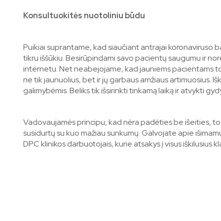
Konsultuokitės nuotoliniu būdu
Puikiai suprantame, kad siaučiant antrajai koronaviruso ba
tikru iššūkiu. Besirūpindami savo pacientų saugumu ir no
internetu. Net neabejojame, kad jauniems pacientams tok
ne tik jaunuolius, bet ir jų garbaus amžiaus artimuosius.
galimybėmis. Beliks tik išsirinkti tinkamą laiką ir atvykti gy
Vadovaujamės principu, kad nėra padėties be išeities, to
susidurtų su kuo mažiau sunkumų. Galvojate apie išimamus 
DPC klinikos darbuotojais, kurie atsakys į visus iškilusius k