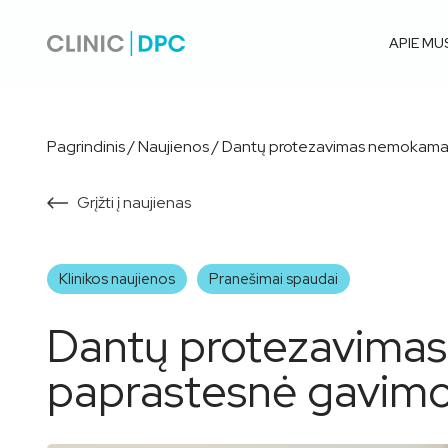
APIE MU
Pagrindinis
/
Naujienos
/
Dantų protezavimas nemokamai 
Grįžti į naujienas
Klinikos naujienos
Pranešimai spaudai
Dantų protezavimas
paprastesnė gavimo