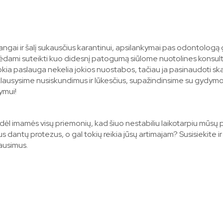
ngai ir šalį sukausčius karantinui, apsilankymai pas odontologą g
rėdami suteikti kuo didesnį patogumą siūlome nuotolines konsult
ia paslauga nekelia jokios nuostabos, tačiau ja pasinaudoti s
 Išklausysime nusiskundimus ir lūkesčius, supažindinsime su gydym
dymui!
dėl imamės visų priemonių, kad šiuo nestabiliu laikotarpiu mūsų 
dantų protezus, o gal tokių reikia jūsų artimajam? Susisiekite ir
lausimus.