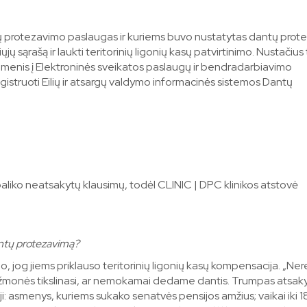
 protezavimo paslaugas ir kuriems buvo nustatytas dantų prot
ų sąrašą ir laukti teritorinių ligonių kasų patvirtinimo. Nustačius t
enis į Elektroninės sveikatos paslaugų ir bendradarbiavimo
gistruoti Eilių ir atsargų valdymo informacinės sistemos Dantų
 paliko neatsakytų klausimų, todėl CLINIC | DPC klinikos atstovė
ntų protezavimą?
, jog jiems priklauso teritorinių ligonių kasų kompensacija. „Ner
ą žmonės tikslinasi, ar nemokamai dedame dantis. Trumpas atsa
ji: asmenys, kuriems sukako senatvės pensijos amžius; vaikai iki 