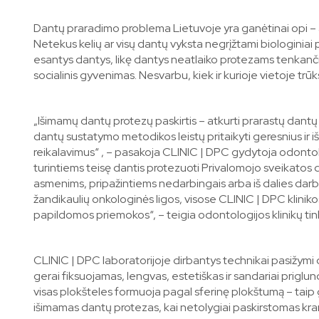
Dantų praradimo problema Lietuvoje yra ganėtinai opi – 
Netekus kelių ar visų dantų vyksta negrįžtami biologiniai p
esantys dantys, likę dantys neatlaiko protezams tenkanči
socialinis gyvenimas. Nesvarbu, kiek ir kurioje vietoje trū
„Išimamų dantų protezų paskirtis – atkurti prarastų dantų 
dantų sustatymo metodikos leistų pritaikyti geresnius ir iš
reikalavimus“ , – pasakoja CLINIC | DPC gydytoja odont
turintiems teisę dantis protezuoti Privalomojo sveikatos 
asmenims, pripažintiems nedarbingais arba iš dalies darb
žandikaulių onkologinės ligos, visose CLINIC | DPC klinik
papildomos priemokos“, – teigia odontologijos klinikų t
CLINIC | DPC laboratorijoje dirbantys technikai pasižymi d
gerai fiksuojamas, lengvas, estetiškas ir sandariai prig
visas plokšteles formuoja pagal sferinę plokštumą – tai
išimamas dantų protezas, kai netolygiai paskirstomas kra