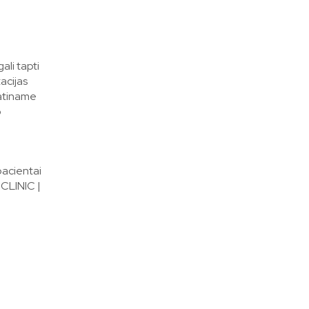
ali tapti
acijas
katiname
o
pacientai
 CLINIC |