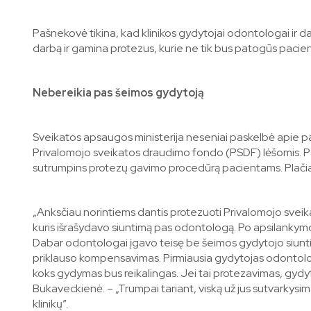
Pašnekovė tikina, kad klinikos gydytojai odontologai ir d
darbą ir gamina protezus, kurie ne tik bus patogūs pacient
Nebereikia pas šeimos gydytoją
Sveikatos apsaugos ministerija neseniai paskelbė apie pasi
Privalomojo sveikatos draudimo fondo (PSDF) lėšomis. Pas
sutrumpins protezų gavimo procedūrą pacientams. Plačiau
„Anksčiau norintiems dantis protezuoti Privalomojo svei
kuris išrašydavo siuntimą pas odontologą. Po apsilankymo 
Dabar odontologai įgavo teisę be šeimos gydytojo siuntimo
priklauso kompensavimas. Pirmiausia gydytojas odontolo
koks gydymas bus reikalingas. Jei tai protezavimas, gydyt
Bukaveckienė. – „Trumpai tariant, viską už jus sutvarkysim
klinikų”.