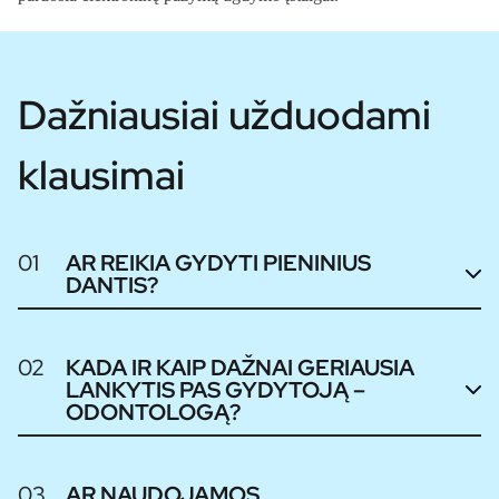
Dažniausiai užduodami
klausimai
01
AR REIKIA GYDYTI PIENINIUS
DANTIS?
02
KADA IR KAIP DAŽNAI GERIAUSIA
LANKYTIS PAS GYDYTOJĄ –
ODONTOLOGĄ?
03
AR NAUDOJAMOS