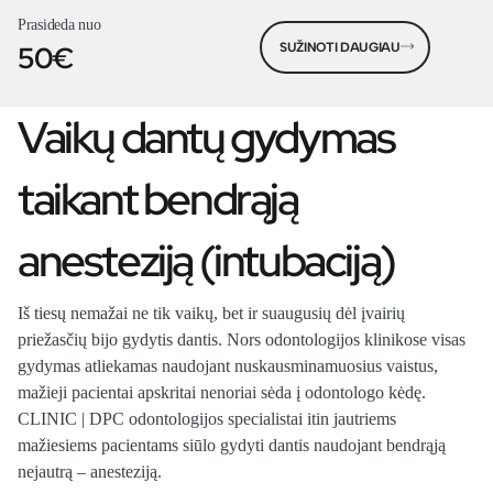
Prasideda nuo
50€
SUŽINOTI DAUGIAU
Vaikų dantų gydymas
taikant bendrąją
anesteziją (intubaciją)
Iš tiesų nemažai ne tik vaikų, bet ir suaugusių dėl įvairių
priežasčių bijo gydytis dantis. Nors odontologijos klinikose visas
gydymas atliekamas naudojant nuskausminamuosius vaistus,
mažieji pacientai apskritai nenoriai sėda į odontologo kėdę.
CLINIC | DPC odontologijos specialistai itin jautriems
mažiesiems pacientams siūlo gydyti dantis naudojant bendrąją
nejautrą – anesteziją.