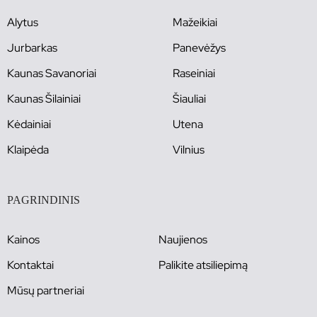
Alytus
Mažeikiai
Jurbarkas
Panevėžys
Kaunas Savanoriai
Raseiniai
Kaunas Šilainiai
Šiauliai
Kėdainiai
Utena
Klaipėda
Vilnius
PAGRINDINIS
Kainos
Naujienos
Kontaktai
Palikite atsiliepimą
Mūsų partneriai