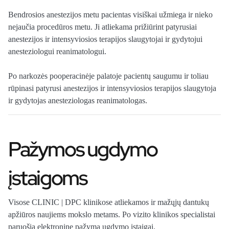
Bendrosios anestezijos metu pacientas visiškai užmiega ir nieko
nejaučia procedūros metu. Ji atliekama prižiūrint patyrusiai
anestezijos ir intensyviosios terapijos slaugytojai ir gydytojui
anesteziologui reanimatologui.
Po narkozės pooperacinėje palatoje pacientų saugumu ir toliau
rūpinasi patyrusi anestezijos ir intensyviosios terapijos slaugytoja
ir gydytojas anesteziologas reanimatologas.
Pažymos ugdymo
įstaigoms
Visose CLINIC | DPC klinikose atliekamos ir mažųjų dantukų
apžiūros naujiems mokslo metams. Po vizito klinikos specialistai
paruošia elektroninę pažymą ugdymo įstaigai.