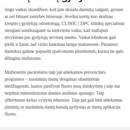
Jeigu vaikas skundžiasi, kad jam skauda dantuką valgant, geriant
ar net būnant ramybės būsenoje, tėveliai turėtų kuo skubiau
kreiptis į gydytoją odontologą. CLINIC | DPC klinikų specialistai
stengiasi susidraugauti su kiekvienu vaiku, kad mažajam
atvykimas pas gydytoją nevirstų siaubu. Vaikai klinikose gali
piešti ir žaisti, tad vizito laukimas tampa malonesnis. Pieninius
dantukus galime papuošti spalvotomis plombomis, kurios be galo
džiugina mažuosius.
Mažiesiems pacientams taip pat atliekamos prevencinės
programos – nuolatinių dantų dengimas silantinėmis
medžiagomis, kurios pasižymi fluoro jonų išsiskyrimu į taip dar
nepilnai mineralizuotus danties audinius apsaugo. Taip
užkertamas kelias vystytis ėduoniui. Taip pat gali būti atliekamas
pieninių ar nuolatinių dantų kanalų gydymas ar dantų aplikacija
fluoru.