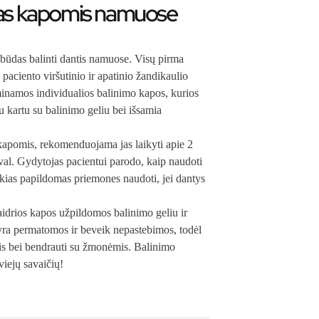
mas kapomis namuose
s būdas balinti dantis namuose. Visų pirma
aciento viršutinio ir apatinio žandikaulio
inamos individualios balinimo kapos, kurios
u kartu su balinimo geliu bei išsamia
 kapomis, rekomenduojama jas laikyti apie 2
 val. Gydytojas pacientui parodo, kaip naudoti
kokias papildomas priemones naudoti, jei dantys
idrios kapos užpildomos balinimo geliu ir
yra permatomos ir beveik nepastebimos, todėl
otis bei bendrauti su žmonėmis. Balinimo
ejų savaičių!