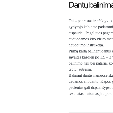
Dantų balini
Tai – paprastas ir efektyvu
gydytojo kabinete padaromi p
atspaudai. Pagal juos pagam
atiduodamos kito vizito met
naudojimo instrukcija.
Pirmą kartą balinant dantis
savaites kasdien po 1,5 – 3
balinimo gelį bei pataria, 
taptų jautresni.
Balinant dantis namuose ska
dedamos ant dantų. Kapos 
pacientas gali drąsiai šyps
rezultatas matomas jau po dvi