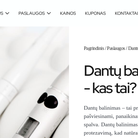
US
PASLAUGOS
KAINOS
KUPONAS
KONTAKTAI
Pagrindinis
/
Paslaugos
/
Dantų
Dantų ba
- kas tai?
Dantų balinimas – tai p
pašviesinami, panaikina
spalva. Dantų balinimas 
protezavimą, kad natūra