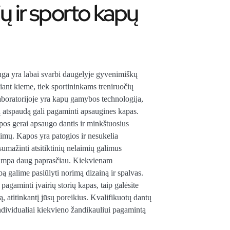
ų ir sporto kapų
ga yra labai svarbi daugelyje gyvenimiškų
žiant kieme, tiek sportininkams treniruočių
boratorijoje yra kapų gamybos technologija,
ų atspaudą gali pagaminti apsaugines kapas.
pos gerai apsaugo dantis ir minkštuosius
imų. Kapos yra patogios ir nesukelia
umažinti atsitiktinių nelaimių galimus
tampa daug paprasčiau. Kiekvienam
ą galime pasiūlyti norimą dizainą ir spalvas.
pagaminti įvairių storių kapas, taip galėsite
tą, atitinkantį jūsų poreikius. Kvalifikuotų dantų
individualiai kiekvieno žandikauliui pagamintą