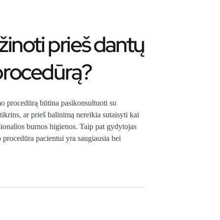
žinoti prieš dantų
procedūrą?
nimo procedūrą būtina pasikonsultuoti su
krins, ar prieš balinimą nereikia sutaisyti kai
esionalios burnos higienos. Taip pat gydytojas
o procedūra pacientui yra saugiausia bei