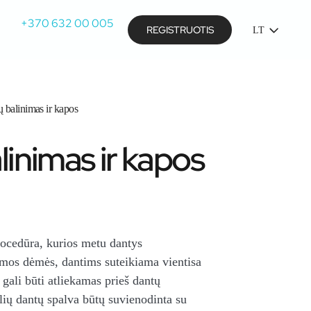
+370 632 00 005
REGISTRUOTIS
LT
 balinimas ir kapos
linimas ir kapos
rocedūra, kurios metu dantys
mos dėmės, dantims suteikiama vientisa
gali būti atliekamas prieš dantų
lių dantų spalva būtų suvienodinta su