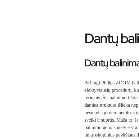
Dantų bal
Dantų balinim
Pažangi Philips ZOOM balini
efektyviausių procedūrų, ku
tyrimais. Šis balinimo būdas
danties struktūra išlieka ne
nesukelia jo demineralizacijo
sveiki ir stiprūs. Maža to, š
balinimo gelio sudėtyje yra k
mikroskopinius paviršiaus de