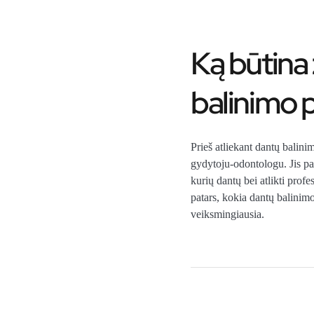
Ką būtina 
balinimo 
Prieš atliekant dantų bali
gydytoju-odontologu. Jis pati
kurių dantų bei atlikti prof
patars, kokia dantų balinim
veiksmingiausia.