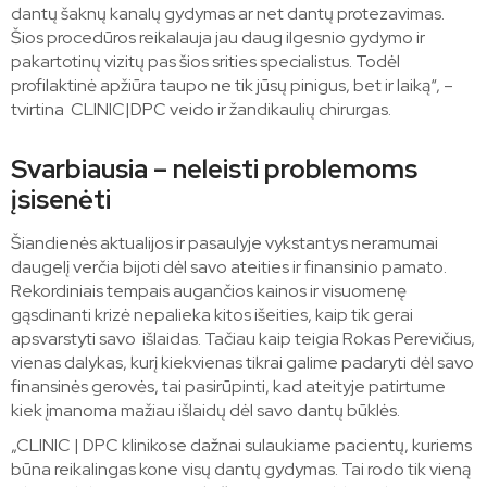
dantų šaknų kanalų gydymas ar net dantų protezavimas.
Šios procedūros reikalauja jau daug ilgesnio gydymo ir
pakartotinų vizitų pas šios srities specialistus. Todėl
profilaktinė apžiūra taupo ne tik jūsų pinigus, bet ir laiką“, –
tvirtina CLINIC|DPC veido ir žandikaulių chirurgas.
Svarbiausia – neleisti problemoms
įsisenėti
Šiandienės aktualijos ir pasaulyje vykstantys neramumai
daugelį verčia bijoti dėl savo ateities ir finansinio pamato.
Rekordiniais tempais augančios kainos ir visuomenę
gąsdinanti krizė nepalieka kitos išeities, kaip tik gerai
apsvarstyti savo išlaidas. Tačiau kaip teigia Rokas Perevičius,
vienas dalykas, kurį kiekvienas tikrai galime padaryti dėl savo
finansinės gerovės, tai pasirūpinti, kad ateityje patirtume
kiek įmanoma mažiau išlaidų dėl savo dantų būklės.
„CLINIC | DPC klinikose dažnai sulaukiame pacientų, kuriems
būna reikalingas kone visų dantų gydymas. Tai rodo tik vieną