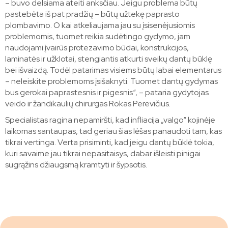
– buvo delsiama ateiti anksčiau. Jeigu problema būtų
pastebėta iš pat pradžių – būtų užtekę paprasto
plombavimo. O kai atkeliaujama jau su įsisenėjusiomis
problemomis, tuomet reikia sudėtingo gydymo, jam
naudojami įvairūs protezavimo būdai, konstrukcijos,
laminatės ir užklotai, stengiantis atkurti sveikų dantų būklę
bei išvaizdą. Todėl patarimas visiems būtų labai elementarus
– neleiskite problemoms įsišaknyti. Tuomet dantų gydymas
bus gerokai paprastesnis ir pigesnis“, – pataria gydytojas
veido ir žandikaulių chirurgas Rokas Perevičius.
Specialistas ragina nepamiršti, kad infliacija „valgo“ kojinėje
laikomas santaupas, tad geriau šias lėšas panaudoti tam, kas
tikrai vertinga. Verta prisiminti, kad jeigu dantų būklė tokia,
kuri savaime jau tikrai nepasitaisys, dabar išleisti pinigai
sugrąžins džiaugsmą kramtyti ir šypsotis.