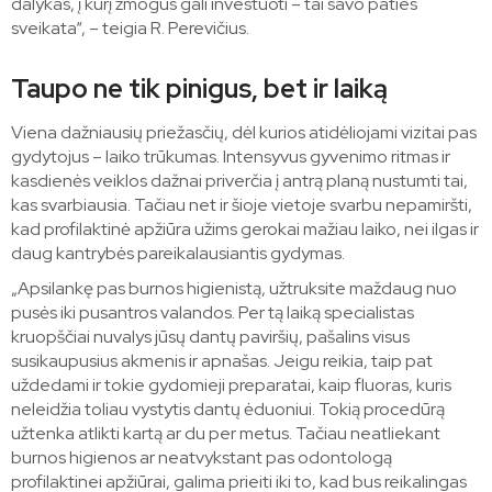
dalykas, į kurį žmogus gali investuoti – tai savo paties
sveikata“, – teigia R. Perevičius.
Taupo ne tik pinigus, bet ir laiką
Viena dažniausių priežasčių, dėl kurios atidėliojami vizitai pas
gydytojus – laiko trūkumas. Intensyvus gyvenimo ritmas ir
kasdienės veiklos dažnai priverčia į antrą planą nustumti tai,
kas svarbiausia. Tačiau net ir šioje vietoje svarbu nepamiršti,
kad profilaktinė apžiūra užims gerokai mažiau laiko, nei ilgas ir
daug kantrybės pareikalausiantis gydymas.
„Apsilankę pas burnos higienistą, užtruksite maždaug nuo
pusės iki pusantros valandos. Per tą laiką specialistas
kruopščiai nuvalys jūsų dantų paviršių, pašalins visus
susikaupusius akmenis ir apnašas. Jeigu reikia, taip pat
uždedami ir tokie gydomieji preparatai, kaip fluoras, kuris
neleidžia toliau vystytis dantų ėduoniui. Tokią procedūrą
užtenka atlikti kartą ar du per metus. Tačiau neatliekant
burnos higienos ar neatvykstant pas odontologą
profilaktinei apžiūrai, galima prieiti iki to, kad bus reikalingas