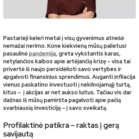
Pastarieji keleri metai į visų gyvenimus atnešė
nemažai nerimo. Kone kiekvieną mūsų palietusi
pasaulinė
pandemija
, greta vykstantis karas,
netylančios kalbos apie artėjančią krizę – visa tai
privertė iš naujo persidėlioti savo vertybes ir
apgalvoti finansinius sprendimus. Auganti infliacija
vienus paskatino investuoti į nekilnojamąjį turtą,
kitus – į akcijas ar net aukso luitus. Tačiau vis dar
dažnas iš mūsų pamiršta pagalvoti apie pačią
svarbiausią investiciją – į savo sveikatą.
Profilaktinė patikra – raktas į gerą
savijautą