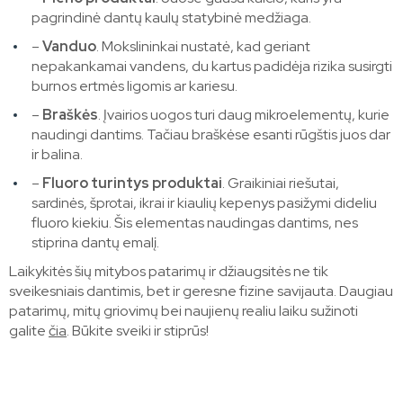
pagrindinė dantų kaulų statybinė medžiaga.
–
Vanduo
. Mokslininkai nustatė, kad geriant
nepakankamai vandens, du kartus padidėja rizika susirgti
burnos ertmės ligomis ar kariesu.
–
Braškės
. Įvairios uogos turi daug mikroelementų, kurie
naudingi dantims. Tačiau braškėse esanti rūgštis juos dar
ir balina.
–
Fluoro turintys produktai
. Graikiniai riešutai,
sardinės, šprotai, ikrai ir kiaulių kepenys pasižymi dideliu
fluoro kiekiu. Šis elementas naudingas dantims, nes
stiprina dantų emalį.
Laikykitės šių mitybos patarimų ir džiaugsitės ne tik
sveikesniais dantimis, bet ir geresne fizine savijauta. Daugiau
patarimų, mitų griovimų bei naujienų realiu laiku sužinoti
galite
čia
. Būkite sveiki ir stiprūs!