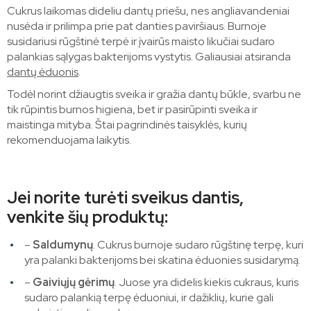
Cukrus laikomas dideliu dantų priešu, nes angliavandeniai
nusėda ir prilimpa prie pat danties paviršiaus. Burnoje
susidariusi rūgštinė terpė ir įvairūs maisto likučiai sudaro
palankias sąlygas bakterijoms vystytis. Galiausiai atsiranda
dantų ėduonis
.
Todėl norint džiaugtis sveika ir gražia dantų būkle, svarbu ne
tik rūpintis burnos higiena, bet ir pasirūpinti sveika ir
maistinga mityba. Štai pagrindinės taisyklės, kurių
rekomenduojama laikytis.
Jei norite turėti sveikus dantis,
venkite šių produktų:
–
Saldumynų
. Cukrus burnoje sudaro rūgštinę terpę, kuri
yra palanki bakterijoms bei skatina ėduonies susidarymą.
–
Gaiviųjų gėrimų
. Juose yra didelis kiekis cukraus, kuris
sudaro palankią terpę ėduoniui, ir dažiklių, kurie gali