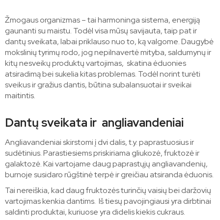
Žmogaus organizmas – tai harmoninga sistema, energiją
gaunanti su maistu. Todėl visa mūsų savijauta, taip pat ir
dantų sveikata, labai priklauso nuo to, ką valgome. Daugybė
mokslinių tyrimų rodo, jog nepilnavertė mityba, saldumynų ir
kitų nesveikų produktų vartojimas, skatina ėduonies
atsiradimą bei sukelia kitas problemas. Todėl norint turėti
sveikus ir gražius dantis, būtina subalansuotai ir sveikai
maitintis.
Dantų sveikata ir angliavandeniai
Angliavandeniai skirstomi į dvi dalis, t.y. paprastuosius ir
sudėtinius. Parastiesiems priskiriama gliukozė, fruktozė ir
galaktozė. Kai vartojame daug paprastųjų angliavandenių,
burnoje susidaro rūgštinė terpė ir greičiau atsiranda ėduonis.
Tai nereiškia, kad daug fruktozės turinčių vaisių bei daržovių
vartojimas kenkia dantims. Iš tiesų pavojingiausi yra dirbtinai
saldinti produktai, kuriuose yra didelis kiekis cukraus.