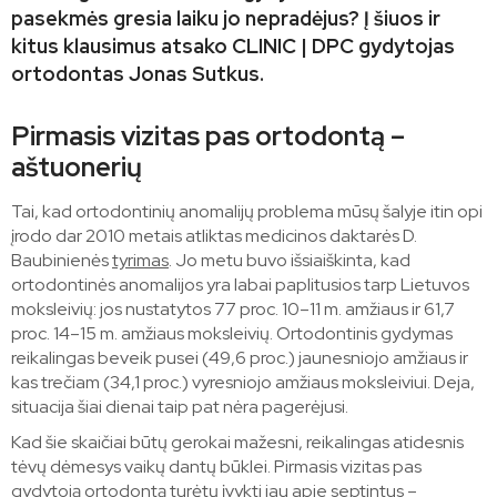
pasekmės gresia laiku jo nepradėjus? Į šiuos ir
kitus klausimus atsako CLINIC | DPC gydytojas
ortodontas Jonas Sutkus.
Pirmasis vizitas pas ortodontą –
aštuonerių
Tai, kad ortodontinių anomalijų problema mūsų šalyje itin opi
įrodo dar 2010 metais atliktas medicinos daktarės D.
Baubinienės
tyrimas
. Jo metu buvo išsiaiškinta, kad
ortodontinės anomalijos yra labai paplitusios tarp Lietuvos
moksleivių: jos nustatytos 77 proc. 10–11 m. amžiaus ir 61,7
proc. 14–15 m. amžiaus moksleivių. Ortodontinis gydymas
reikalingas beveik pusei (49,6 proc.) jaunesniojo amžiaus ir
kas trečiam (34,1 proc.) vyresniojo amžiaus moksleiviui. Deja,
situacija šiai dienai taip pat nėra pagerėjusi.
Kad šie skaičiai būtų gerokai mažesni, reikalingas atidesnis
tėvų dėmesys vaikų dantų būklei. Pirmasis vizitas pas
gydytoją ortodontą turėtų įvykti jau apie septintus –