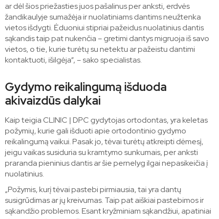
ar dėl šios priežasties juos pašalinus per anksti, erdvės
žandikaulyje sumažėja ir nuolatiniams dantims neužtenka
vietos išdygti. Ėduoniui stipriai pažeidus nuolatinius dantis
sąkandis taip pat nukenčia – gretimi dantys migruoja iš savo
vietos, o tie, kurie turėtų su netektu ar pažeistu dantimi
kontaktuoti, išilgėja“, – sako specialistas.
Gydymo reikalingumą išduoda
akivaizdūs dalykai
Kaip teigia CLINIC | DPC gydytojas ortodontas, yra keletas
požymių, kurie gali išduoti apie ortodontinio gydymo
reikalingumą vaikui. Pasak jo, tėvai turėtų atkreipti dėmesį,
jeigu vaikas susiduria su kramtymo sunkumais, per anksti
praranda pieninius dantis ar šie pernelyg ilgai nepasikeičia į
nuolatinius.
„Požymis, kurį tėvai pastebi pirmiausia, tai yra dantų
susigrūdimas ar jų kreivumas. Taip pat aiškiai pastebimos ir
sąkandžio problemos. Esant kryžminiam sąkandžiui, apatiniai