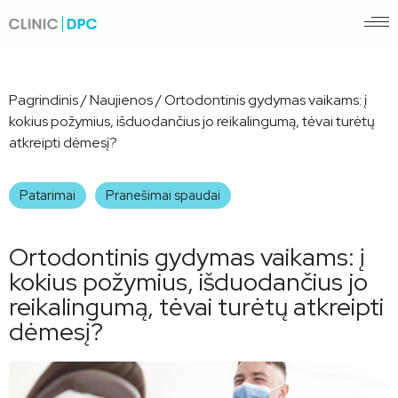
Pagrindinis
/
Naujienos
/
Ortodontinis gydymas vaikams: į
kokius požymius, išduodančius jo reikalingumą, tėvai turėtų
atkreipti dėmesį?
Patarimai
Pranešimai spaudai
Ortodontinis gydymas vaikams: į
kokius požymius, išduodančius jo
reikalingumą, tėvai turėtų atkreipti
dėmesį?