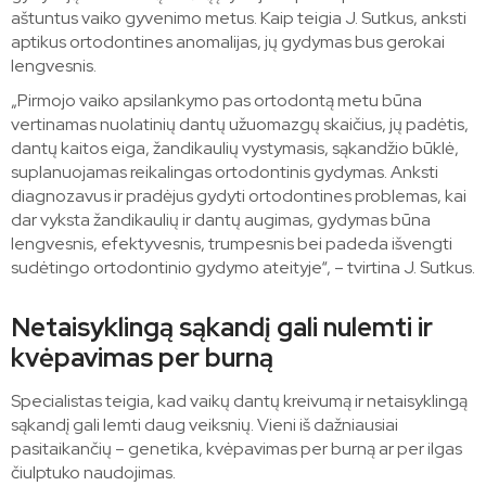
aštuntus vaiko gyvenimo metus. Kaip teigia J. Sutkus, anksti
aptikus ortodontines anomalijas, jų gydymas bus gerokai
lengvesnis.
„Pirmojo vaiko apsilankymo pas ortodontą metu būna
vertinamas nuolatinių dantų užuomazgų skaičius, jų padėtis,
dantų kaitos eiga, žandikaulių vystymasis, sąkandžio būklė,
suplanuojamas reikalingas ortodontinis gydymas. Anksti
diagnozavus ir pradėjus gydyti ortodontines problemas, kai
dar vyksta žandikaulių ir dantų augimas, gydymas būna
lengvesnis, efektyvesnis, trumpesnis bei padeda išvengti
sudėtingo ortodontinio gydymo ateityje“, – tvirtina J. Sutkus.
Netaisyklingą sąkandį gali nulemti ir
kvėpavimas per burną
Specialistas teigia, kad vaikų dantų kreivumą ir netaisyklingą
sąkandį gali lemti daug veiksnių. Vieni iš dažniausiai
pasitaikančių – genetika, kvėpavimas per burną ar per ilgas
čiulptuko naudojimas.