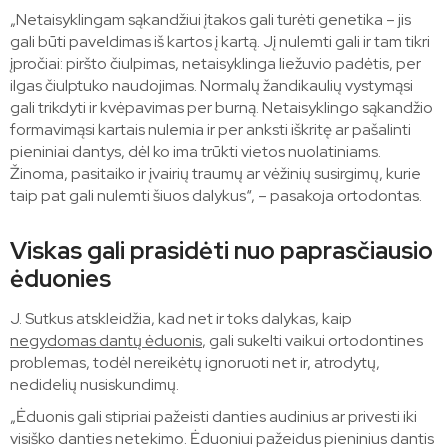
„Netaisyklingam sąkandžiui įtakos gali turėti genetika – jis
gali būti paveldimas iš kartos į kartą. Jį nulemti gali ir tam tikri
įpročiai: piršto čiulpimas, netaisyklinga liežuvio padėtis, per
ilgas čiulptuko naudojimas. Normalų žandikaulių vystymąsi
gali trikdyti ir kvėpavimas per burną. Netaisyklingo sąkandžio
formavimąsi kartais nulemia ir per anksti iškritę ar pašalinti
pieniniai dantys, dėl ko ima trūkti vietos nuolatiniams.
Žinoma, pasitaiko ir įvairių traumų ar vėžinių susirgimų, kurie
taip pat gali nulemti šiuos dalykus“, – pasakoja ortodontas.
Viskas gali prasidėti nuo paprasčiausio
ėduonies
J. Sutkus atskleidžia, kad net ir toks dalykas, kaip
negydomas dantų ėduonis
, gali sukelti vaikui ortodontines
problemas, todėl nereikėtų ignoruoti net ir, atrodytų,
nedidelių nusiskundimų.
„Ėduonis gali stipriai pažeisti danties audinius ar privesti iki
visiško danties netekimo. Ėduoniui pažeidus pieninius dantis