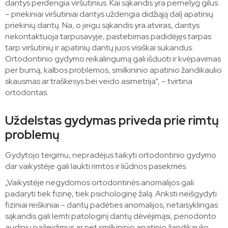
dantys perdengia viršutinius. Kai sąkandis yra pernelyg gilus
– priekiniai viršutiniai dantys uždengia didžiąją dalį apatinių
priekinių dantų. Na, o jeigu sąkandis yra atviras, dantys
nekontaktuoja tarpusavyje, pastebimas padidėjęs tarpas
tarp viršutinių ir apatinių dantų juos visiškai sukandus.
Ortodontinio gydymo reikalingumą gali išduoti ir kvėpavimas
per burną, kalbos problemos, smilkininio apatinio žandikaulio
skausmas ar traškesys bei veido asimetrija“, – tvirtina
ortodontas.
Uždelstas gydymas priveda prie rimtų
problemų
Gydytojo teigimu, nepradėjus taikyti ortodontinio gydymo
dar vaikystėje gali laukti rimtos ir liūdnos pasekmės.
„Vaikystėje negydomos ortodontinės anomalijos gali
padaryti tiek fizinę, tiek psichologinę žalą. Anksti neišgydyti
fiziniai reiškiniai – dantų padėties anomalijos, netaisyklingas
sąkandis gali lemti patologinį dantų dėvėjimąsi, periodonto
audinių pažeidimus ar net smilkininio apatinio žandikaulio