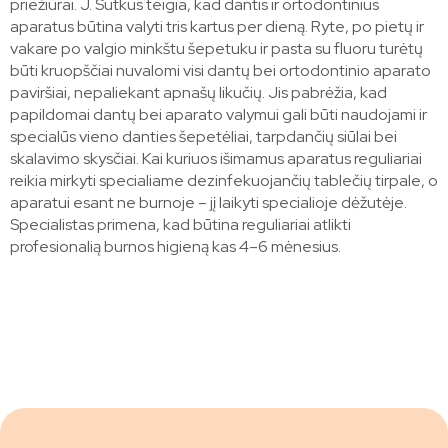
priežiūrai. J. Sutkus teigia, kad dantis ir ortodontinius
aparatus būtina valyti tris kartus per dieną. Ryte, po pietų ir
vakare po valgio minkštu šepetuku ir pasta su fluoru turėtų
būti kruopščiai nuvalomi visi dantų bei ortodontinio aparato
paviršiai, nepaliekant apnašų likučių. Jis pabrėžia, kad
papildomai dantų bei aparato valymui gali būti naudojami ir
specialūs vieno danties šepetėliai, tarpdančių siūlai bei
skalavimo skysčiai. Kai kuriuos išimamus aparatus reguliariai
reikia mirkyti specialiame dezinfekuojančių tablečių tirpale, o
aparatui esant ne burnoje – jį laikyti specialioje dėžutėje.
Specialistas primena, kad būtina reguliariai atlikti
profesionalią burnos higieną kas 4–6 mėnesius.