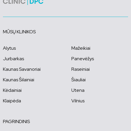
MŪSŲ KLINIKOS
Alytus
Mažeikiai
Jurbarkas
Panevėžys
Kaunas Savanoriai
Raseiniai
Kaunas Šilainiai
Šiauliai
Kėdainiai
Utena
Klaipėda
Vilnius
PAGRINDINIS