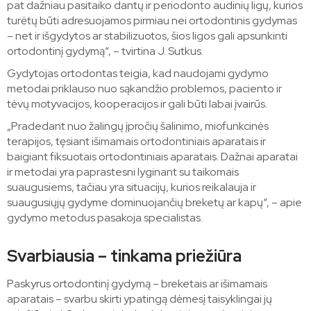
pat dažniau pasitaiko dantų ir periodonto audinių ligų, kurios
turėtų būti adresuojamos pirmiau nei ortodontinis gydymas
– net ir išgydytos ar stabilizuotos, šios ligos gali apsunkinti
ortodontinį gydymą“, – tvirtina J. Sutkus.
Gydytojas ortodontas teigia, kad naudojami gydymo
metodai priklauso nuo sąkandžio problemos, paciento ir
tėvų motyvacijos, kooperacijos ir gali būti labai įvairūs.
„Pradedant nuo žalingų įpročių šalinimo, miofunkcinės
terapijos, tęsiant išimamais ortodontiniais aparatais ir
baigiant fiksuotais ortodontiniais aparatais. Dažnai aparatai
ir metodai yra paprastesni lyginant su taikomais
suaugusiems, tačiau yra situacijų, kurios reikalauja ir
suaugusiųjų gydyme dominuojančių breketų ar kapų“, – apie
gydymo metodus pasakoja specialistas.
Svarbiausia – tinkama priežiūra
Paskyrus ortodontinį gydymą – breketais ar išimamais
aparatais – svarbu skirti ypatingą dėmesį taisyklingai jų