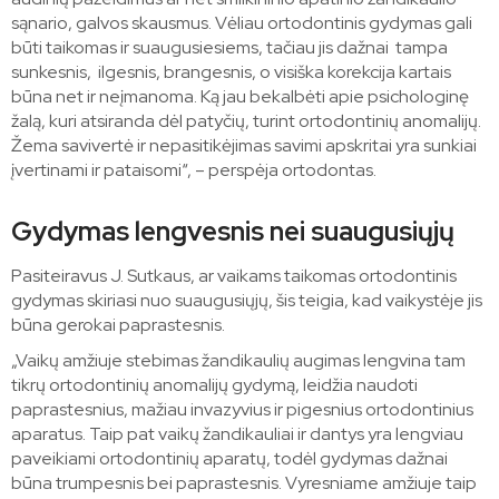
sąnario, galvos skausmus. Vėliau ortodontinis gydymas gali
būti taikomas ir suaugusiesiems, tačiau jis dažnai tampa
sunkesnis, ilgesnis, brangesnis, o visiška korekcija kartais
būna net ir neįmanoma. Ką jau bekalbėti apie psichologinę
žalą, kuri atsiranda dėl patyčių, turint ortodontinių anomalijų.
Žema savivertė ir nepasitikėjimas savimi apskritai yra sunkiai
įvertinami ir pataisomi“, – perspėja ortodontas.
Gydymas lengvesnis nei suaugusiųjų
Pasiteiravus J. Sutkaus, ar vaikams taikomas ortodontinis
gydymas skiriasi nuo suaugusiųjų, šis teigia, kad vaikystėje jis
būna gerokai paprastesnis.
„Vaikų amžiuje stebimas žandikaulių augimas lengvina tam
tikrų ortodontinių anomalijų gydymą, leidžia naudoti
paprastesnius, mažiau invazyvius ir pigesnius ortodontinius
aparatus. Taip pat vaikų žandikauliai ir dantys yra lengviau
paveikiami ortodontinių aparatų, todėl gydymas dažnai
būna trumpesnis bei paprastesnis. Vyresniame amžiuje taip