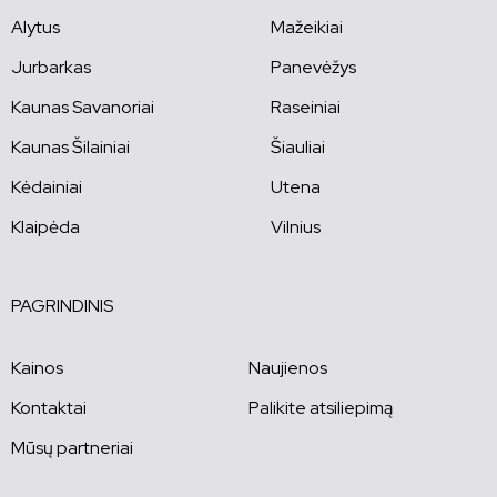
Alytus
Mažeikiai
Jurbarkas
Panevėžys
Kaunas Savanoriai
Raseiniai
Kaunas Šilainiai
Šiauliai
Kėdainiai
Utena
Klaipėda
Vilnius
PAGRINDINIS
Kainos
Naujienos
Kontaktai
Palikite atsiliepimą
Mūsų partneriai