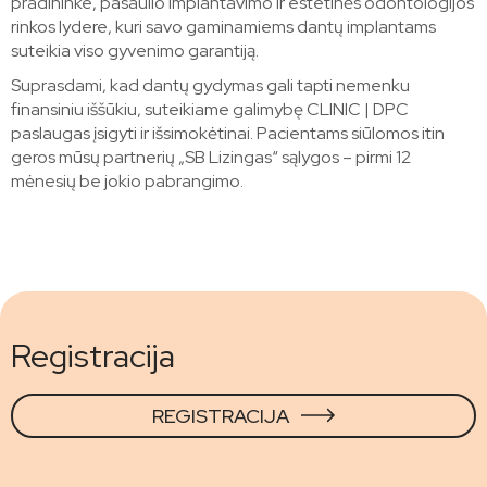
pradininke, pasaulio implantavimo ir estetinės odontologijos
rinkos lydere, kuri savo gaminamiems dantų implantams
suteikia viso gyvenimo garantiją.
Suprasdami, kad dantų gydymas gali tapti nemenku
finansiniu iššūkiu, suteikiame galimybę CLINIC | DPC
paslaugas įsigyti ir išsimokėtinai. Pacientams siūlomos itin
geros mūsų partnerių „SB Lizingas“ sąlygos – pirmi 12
mėnesių be jokio pabrangimo.
Registracija
REGISTRACIJA