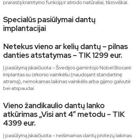
prarastą kramtymo funkciją ir atrodo natūraliai, tikroviškai.
Specialūs pasiūlymai dantų
implantacijai
Netekus vieno ar kelių dantų – pilnas
danties atstatymas – TIK 1
2
99 eur.
Į pasiūlymą įskaičiuota – Švedijos gamintojo Nobel Biocare
implantas su cirkonio vainikėliu (naudojant standartinę
atramą), nemokamas laikinas vainikėlis arba gijimo galvutė
bei atspaudai.
Vieno žandikaulio dantų lanko
atkūrimas „Visi ant 4” metodu – TIK
43
99 eur.
Į pasiūlymą įskaičiuota – neišimamas dantų protezų laikinas