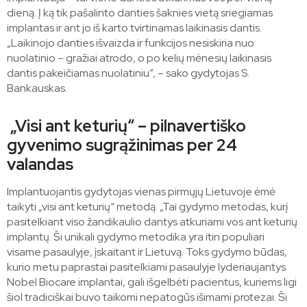
dieną. Į ką tik pašalinto danties šaknies vietą sriegiamas
implantas ir ant jo iš karto tvirtinamas laikinasis dantis.
„Laikinojo danties išvaizda ir funkcijos nesiskiria nuo
nuolatinio – gražiai atrodo, o po kelių mėnesių laikinasis
dantis pakeičiamas nuolatiniu”, – sako gydytojas S.
Bankauskas.
„Visi ant keturių“ – pilnavertiško
gyvenimo sugrąžinimas per 24
valandas
Implantuojantis gydytojas vienas pirmųjų Lietuvoje ėmė
taikyti „visi ant keturių“ metodą. „Tai gydymo metodas, kurį
pasitelkiant viso žandikaulio dantys atkuriami vos ant keturių
implantų. Ši unikali gydymo metodika yra itin populiari
visame pasaulyje, įskaitant ir Lietuvą. Toks gydymo būdas,
kurio metu paprastai pasitelkiami pasaulyje lyderiaujantys
Nobel Biocare implantai, gali išgelbėti pacientus, kuriems ligi
šiol tradiciškai buvo taikomi nepatogūs išimami protezai. Ši