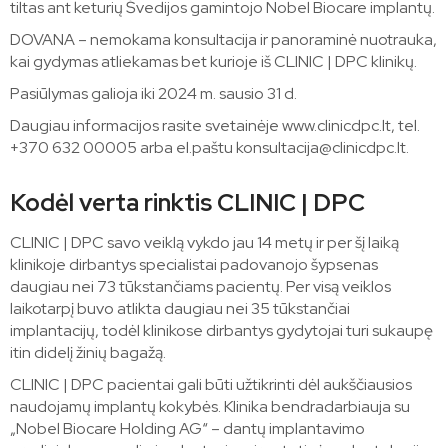
tiltas ant keturių Švedijos gamintojo Nobel Biocare implantų.
DOVANA – nemokama konsultacija ir panoraminė nuotrauka,
kai gydymas atliekamas bet kurioje iš CLINIC | DPC klinikų.
Pasiūlymas galioja iki 2024 m. sausio 31 d.
Daugiau informacijos rasite svetainėje www.clinicdpc.lt, tel.
+370 632 00005 arba el.paštu
konsultacija@clinicdpc.lt
.
Kodėl verta rinktis CLINIC | DPC
CLINIC | DPC savo veiklą vykdo jau 14 metų ir per šį laiką
klinikoje dirbantys specialistai padovanojo šypsenas
daugiau nei 73 tūkstančiams pacientų. Per visą veiklos
laikotarpį buvo atlikta daugiau nei 35 tūkstančiai
implantacijų, todėl klinikose dirbantys gydytojai turi sukaupę
itin didelį žinių bagažą.
CLINIC | DPC pacientai gali būti užtikrinti dėl aukščiausios
naudojamų implantų kokybės. Klinika bendradarbiauja su
„Nobel Biocare Holding AG“ – dantų implantavimo