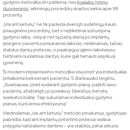
gydymo metodika itin patikima, nes
ilgalaikių tyrimų
duomenimis
, sėkmingų procedūrų skaičius siekia apie 98
procentų.
„Visi ant keturių“ ne tik padeda išvengti sudėtingų kaulo
priauginimo procedūrų, bet ir neįtikėtinai sutrumpina
gydymo laiką – kitą ar net tą pačią dieną po implantų
įsriegimo pacientui prisukamas laikinas, neišimamas, tačiau
stabilus dantų protezas, o pasibaigus gijimo laikotarpiui
tvirtinami nuolatiniai dantys, kurie gali tarnauti visą likusį
gyvenimą.
Ši moderni implantavimo metodika visuomet yra individualiai
pritaikoma kiekvienam pacientui. S. Bankausko teigimu,
„Svarbiausia, prieš sudarant gydymo planą, pažinti savo
pacientą, atsižvelgti į jo poreikius, lūkesčius, bendrą
sveikatos būklę. Taip sukuriamas individualus gydymo
planas, kuris lemia efektyvumą“.
Vardindamas „visi ant keturių“ metodo privalumus, gydytojas
pabrėžia, kad ant implantų pritvirtinti protezai visiškai
prilygsta natūraliems dantims – yra stabilūs, pilnai atkuria