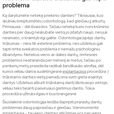
problema
Ką darytumėte netekę priekinio danties? Tikriausiai, kuo
skubiau kreiptumėtės į odontologą, kad greičiau jį atkurtų.
Pirmiausia – dėl išvaizdos. Tačiau netekę kurio nors krūminio
danties per daug neskubate vietoj jo įstatyti naujo, nes juk
nesimato, o kramtyti irgi galite. Odontologai įspėja: dantų
trūkumas – nėra tik estetinė problema, nes uždelsus gali
tapti rimta sveikatos problema ir nemažu psichologiniu
išbandymu. Netekus vieno ar dalies dantų, rimtesnės
problemos neatsiranda per mėnesį ar metus, tačiau po
penkerių metų prasideda radikali žandikaulio atrofija, dėl
kurios vėliau darosi sudėtingesnė
implantacijos
procedūra. Į
trūkstamo danties vietą pamažu ima svirti greta esantys
dantys. Uždelsus atkurti trūkstamą dantį iškritusiojo vietoje,
vėliau teks tiesinti pasvirusius gretimus dantis. Tokia
procedūra užtruks ilgiau ir bus brangesnė.
Šiuolaikinė odontologija leidžia išspręsti prarastų dantų
problemas daug paprasčiau ir greičiau. Vienmomentė
implantacija – tai vieno danties atkūrimas vos per vieną