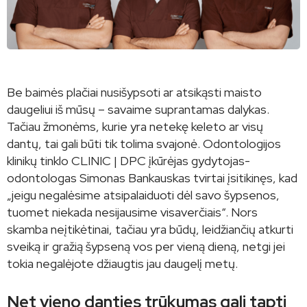
Be baimės plačiai nusišypsoti ar atsikąsti maisto
daugeliui iš mūsų – savaime suprantamas dalykas.
Tačiau žmonėms, kurie yra netekę keleto ar visų
dantų, tai gali būti tik tolima svajonė. Odontologijos
klinikų tinklo CLINIC | DPC įkūrėjas gydytojas-
odontologas Simonas Bankauskas tvirtai įsitikinęs, kad
„jeigu negalėsime atsipalaiduoti dėl savo šypsenos,
tuomet niekada nesijausime visaverčiais“. Nors
skamba neįtikėtinai, tačiau yra būdų, leidžiančių atkurti
sveiką ir gražią šypseną vos per vieną dieną, netgi jei
tokia negalėjote džiaugtis jau daugelį metų.
Net vieno danties trūkumas gali tapti