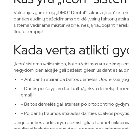
Vokietijos gamintojų „DMG“ Dental“ sukurta „Icon“ sistem
danties audinių pažeidimams bei dėl įvairių faktorių ats
sistema vadinama mikroinvazine, nes ją naudojant nereiki
fluoro terapija!
Kada verta atlikti g
„Icon“ sistema veiksminga, kai pažeidimas yra apėmęs emalį
negydomi per laiką jie gali pažeisti gilesnius danties audi
– Ant dantų atsiranda baltos dėmelės. Jos reiškia, jog
– Dantis po išdygimo turi baltų/gelsvų dėmelių. Tai reiš
emalį.
– Baltos dėmelės gali atsirasti po ortodontinio gydym
– Po dantų traumos atsiradęs danties spalvos pokytis
Jeigu danties audiniai yra pažeisti giliau tuomet mikroinv
reguliariai lankytis pas gydytoją-odontologą ar burnos hig