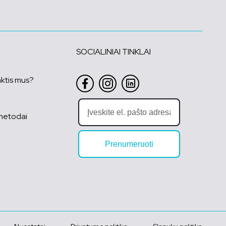
SOCIALINIAI TINKLAI
nktis mus?
metodai
Prenumeruoti