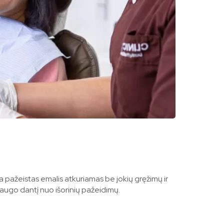
ma pažeistas emalis atkuriamas be jokių gręžimų ir
augo dantį nuo išorinių pažeidimų.