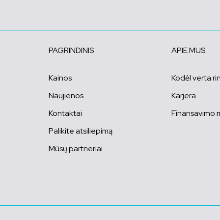
PAGRINDINIS
APIE MUS
Kainos
Kodėl verta ri
Naujienos
Karjera
Kontaktai
Finansavimo 
Palikite atsiliepimą
Mūsų partneriai