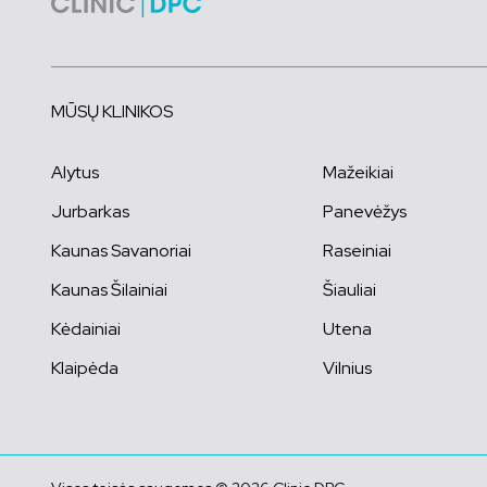
MŪSŲ KLINIKOS
Alytus
Mažeikiai
Jurbarkas
Panevėžys
Kaunas Savanoriai
Raseiniai
Kaunas Šilainiai
Šiauliai
Kėdainiai
Utena
Klaipėda
Vilnius