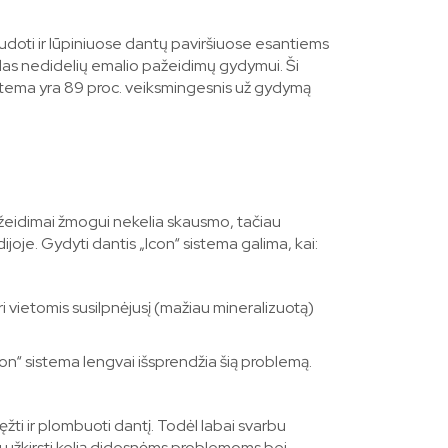
udoti ir lūpiniuose dantų paviršiuose esantiems
das nedidelių emalio pažeidimų gydymui. Ši
istema yra 89 proc. veiksmingesnis už gydymą
pažeidimai žmogui nekelia skausmo, tačiau
ijoje. Gydyti dantis „Icon“ sistema galima, kai:
uri vietomis susilpnėjusį (mažiau mineralizuotą)
on“ sistema lengvai išsprendžia šią problemą.
žti ir plombuoti dantį. Todėl labai svarbu
ku užkirsti kelią didesnėms problemoms bei