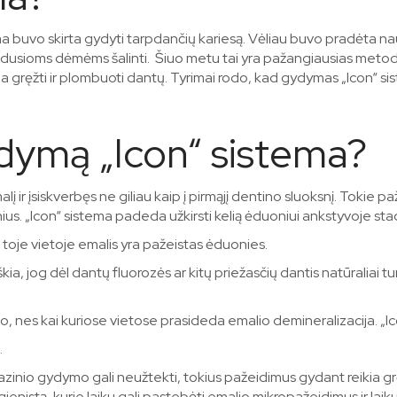
a buvo skirta gydyti tarpdančių kariesą. Vėliau buvo pradėta na
iradusioms dėmėms šalinti. Šiuo metu tai yra pažangiausias meto
a gręžti ir plombuoti dantų. Tyrimai rodo, kad gydymas „Icon“ s
ydymą „Icon“ sistema?
 ir įsiskverbęs ne giliau kaip į pirmąjį dentino sluoksnį. Tokie 
nius. „Icon“ sistema padeda užkirsti kelią ėduoniui ankstyvoje stad
 toje vietoje emalis yra pažeistas ėduonies.
kia, jog dėl dantų fluorozės ar kitų priežasčių dantis natūraliai t
o, nes kai kuriose vietose prasideda emalio demineralizacija. „Ic
.
azinio gydymo gali neužtekti, tokius pažeidimus gydant reikia grę
ienistą, kurie laiku gali pastebėti emalio mikropažeidimus ir lai