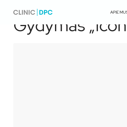
Pagrindinis
/
Gydymas „Icon“ sistema
APIE MU
Gydymas „Icon