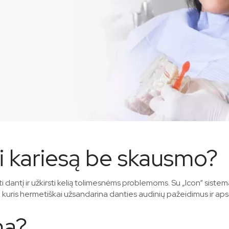
i kariesą be skausmo?
i dantį ir užkirsti kelią tolimesnėms problemoms. Su „Icon“ siste
 kuris hermetiškai užsandarina danties audinių pažeidimus ir aps
ma?