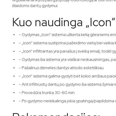
išlaidoms dantų gydymui.
Kuo naudinga „Icon“
– Gydymas „Icon“ sistema užkerta kelią gilesniems ema
– „Icon“ sistema sustiprina pažeidimo vietą bei veikia
– „Icon“ infiltrantas yra panašus į sveiką emalį, todėl
– Gydymas šia sistema yra visiškai neskausmingas, pa
– Pašalinus dėmeles dantys atrodo estetiškiau.
– „Icon“ sistema galima gydyti bet kokio amžiaus pacie
– Ant infiltruotų dantų po gydymo šia sistema žymiai 
– Procedūra trunka 30-60 min.
– Po gydymo nereikalinga jokia ypatinga/papildoma da