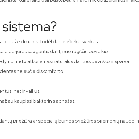
 sistema?
lio pažeidimams, todėl dantis išlieka sveikas.
 kaip barjeras saugantis dantį nuo rūgščių poveikio.
 gydymo metu atkuriamas natūralus danties paviršius ir spalva.
cientas nejaučia diskomforto.
ntus, net ir vaikus.
mažiau kaupiasi bakterinis apnašas.
ntų priežiūra ar specialių burnos priežiūros priemonių naudoji