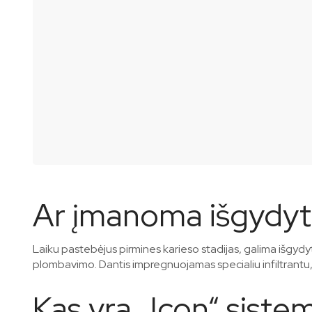
Ar įmanoma išgydyt
Laiku pastebėjus pirmines karieso stadijas, galima išgydyt
plombavimo. Dantis impregnuojamas specialiu infiltrantu,
Kas yra „Icon“ siste