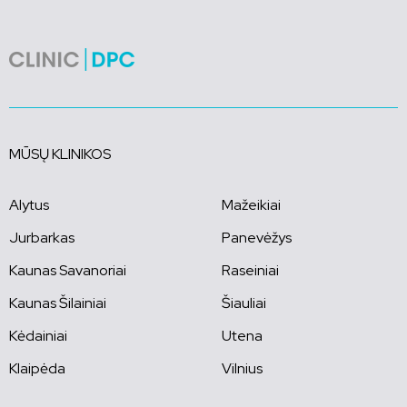
MŪSŲ KLINIKOS
Alytus
Mažeikiai
Jurbarkas
Panevėžys
Kaunas Savanoriai
Raseiniai
Kaunas Šilainiai
Šiauliai
Kėdainiai
Utena
Klaipėda
Vilnius