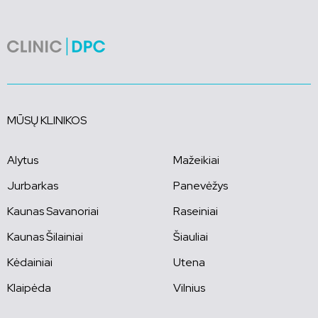
MŪSŲ KLINIKOS
Alytus
Mažeikiai
Jurbarkas
Panevėžys
Kaunas Savanoriai
Raseiniai
Kaunas Šilainiai
Šiauliai
Kėdainiai
Utena
Klaipėda
Vilnius