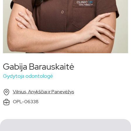
Gabija Barauskaitė
Gydytoja odontologė
Vilnius, Anykščiai ir Panevėžys
OPL-06338