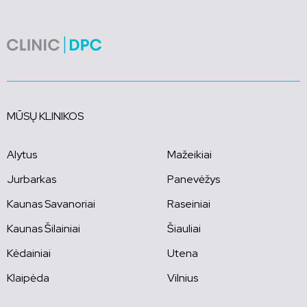
MŪSŲ KLINIKOS
Alytus
Mažeikiai
Jurbarkas
Panevėžys
Kaunas Savanoriai
Raseiniai
Kaunas Šilainiai
Šiauliai
Kėdainiai
Utena
Klaipėda
Vilnius