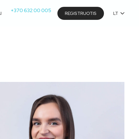
+370 632 00 005
I
REGISTRUOTIS
LT