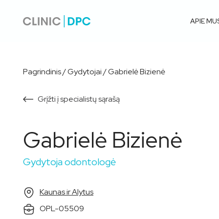
APIE MU
Pagrindinis
/
Gydytojai
/
Gabrielė Bizienė
Grįžti į specialistų sąrašą
Gabrielė Bizienė
Gydytoja odontologė
Kaunas ir Alytus
OPL-05509