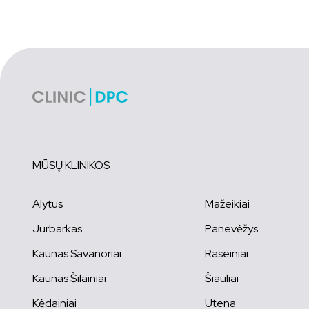
MŪSŲ KLINIKOS
Alytus
Mažeikiai
Jurbarkas
Panevėžys
Kaunas Savanoriai
Raseiniai
Kaunas Šilainiai
Šiauliai
Kėdainiai
Utena