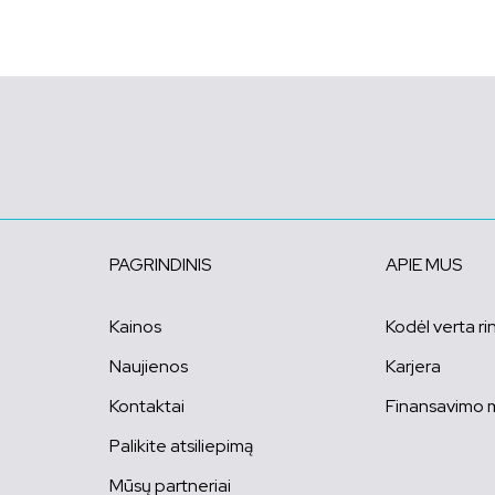
PAGRINDINIS
APIE MUS
Kainos
Kodėl verta ri
Naujienos
Karjera
Kontaktai
Finansavimo 
Palikite atsiliepimą
Mūsų partneriai