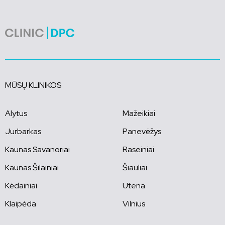
MŪSŲ KLINIKOS
Alytus
Mažeikiai
Jurbarkas
Panevėžys
Kaunas Savanoriai
Raseiniai
Kaunas Šilainiai
Šiauliai
Kėdainiai
Utena
Klaipėda
Vilnius