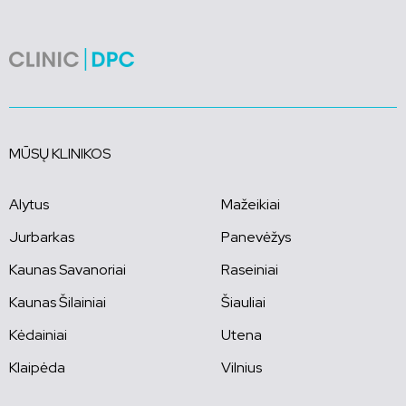
MŪSŲ KLINIKOS
Alytus
Mažeikiai
Jurbarkas
Panevėžys
Kaunas Savanoriai
Raseiniai
Kaunas Šilainiai
Šiauliai
Kėdainiai
Utena
Klaipėda
Vilnius