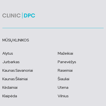
MŪSŲ KLINIKOS
Alytus
Mažeikiai
Jurbarkas
Panevėžys
Kaunas Savanoriai
Raseiniai
Kaunas Šilainiai
Šiauliai
Kėdainiai
Utena
Klaipėda
Vilnius