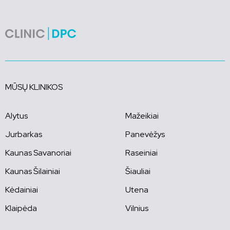
MŪSŲ KLINIKOS
Alytus
Mažeikiai
Jurbarkas
Panevėžys
Kaunas Savanoriai
Raseiniai
Kaunas Šilainiai
Šiauliai
Kėdainiai
Utena
Klaipėda
Vilnius