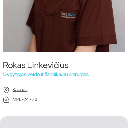
Rokas Linkevičius
Gydytojas veido ir žandikaulių chirurgas
Kaunas
MPL-24778