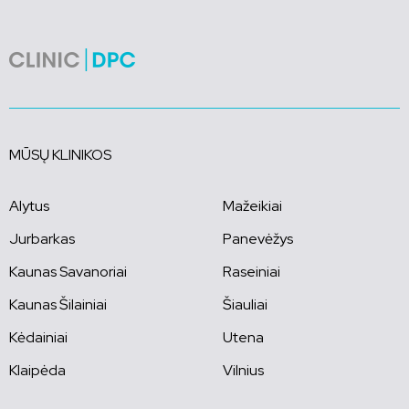
MŪSŲ KLINIKOS
Alytus
Mažeikiai
Jurbarkas
Panevėžys
Kaunas Savanoriai
Raseiniai
Kaunas Šilainiai
Šiauliai
Kėdainiai
Utena
Klaipėda
Vilnius