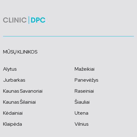
MŪSŲ KLINIKOS
Alytus
Mažeikiai
Jurbarkas
Panevėžys
Kaunas Savanoriai
Raseiniai
Kaunas Šilainiai
Šiauliai
Kėdainiai
Utena
Klaipėda
Vilnius