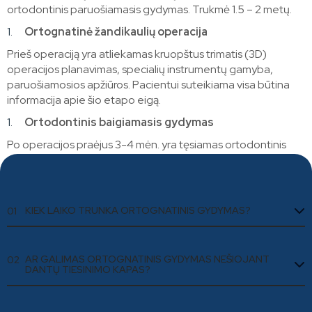
ortodontinis paruošiamasis gydymas. Trukmė 1.5 – 2 metų.
Ortognatinė žandikaulių operacija
Prieš operaciją yra atliekamas kruopštus trimatis (3D)
operacijos planavimas, specialių instrumentų gamyba,
paruošiamosios apžiūros. Pacientui suteikiama visa būtina
informacija apie šio etapo eigą.
Ortodontinis baigiamasis gydymas
Po operacijos praėjus 3-4 mėn. yra tęsiamas ortodontinis
gydymas, kurio trukmė yra 6 – 12 mėn.
KIEK LAIKO TRUNKA ORTOGNATINIS GYDYMAS?
01
AR GALIMAS ORTOGNATINIS GYDYMAS NEŠIOJANT
02
DANTŲ TIESINIMO KAPAS?