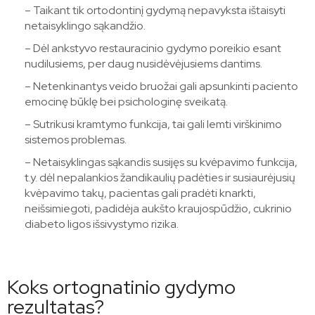
– Taikant tik ortodontinį gydymą nepavyksta ištaisyti
netaisyklingo sąkandžio.
– Dėl ankstyvo restauracinio gydymo poreikio esant
nudilusiems, per daug nusidėvėjusiems dantims.
– Netenkinantys veido bruožai gali apsunkinti paciento
emocinę būklę bei psichologinę sveikatą.
– Sutrikusi kramtymo funkcija, tai gali lemti virškinimo
sistemos problemas.
– Netaisyklingas sąkandis susijęs su kvėpavimo funkcija,
t.y. dėl nepalankios žandikaulių padėties ir susiaurėjusių
kvėpavimo takų, pacientas gali pradėti knarkti,
neišsimiegoti, padidėja aukšto kraujospūdžio, cukrinio
diabeto ligos išsivystymo rizika.
Koks ortognatinio gydymo
rezultatas?