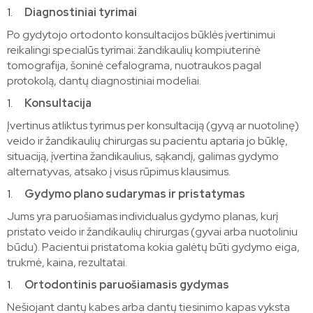
Diagnostiniai tyrimai
Po gydytojo ortodonto konsultacijos būklės įvertinimui
reikalingi specialūs tyrimai: žandikaulių kompiuterinė
tomografija, šoninė cefalograma, nuotraukos pagal
protokolą, dantų diagnostiniai modeliai.
Konsultacija
Įvertinus atliktus tyrimus per konsultaciją (gyvą ar nuotolinę)
veido ir žandikaulių chirurgas su pacientu aptaria jo būklę,
situaciją, įvertina žandikaulius, sąkandį, galimas gydymo
alternatyvas, atsako į visus rūpimus klausimus.
Gydymo plano sudarymas ir pristatymas
Jums yra paruošiamas individualus gydymo planas, kurį
pristato veido ir žandikaulių chirurgas (gyvai arba nuotoliniu
būdu). Pacientui pristatoma kokia galėtų būti gydymo eiga,
trukmė, kaina, rezultatai.
Ortodontinis paruošiamasis gydymas
Nešiojant dantų kabes arba dantų tiesinimo kapas vyksta