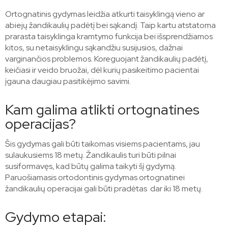
Ortognatinis gydymas leidžia atkurti taisyklingą vieno ar
abiejų žandikaulių padėtį bei sąkandį. Taip kartu atstatoma
prarasta taisyklinga kramtymo funkcija bei išsprendžiamos
kitos, su netaisyklingu sąkandžiu susijusios, dažnai
varginančios problemos. Koreguojant žandikaulių padėtį,
keičiasi ir veido bruožai, dėl kurių pasikeitimo pacientai
įgauna daugiau pasitikėjimo savimi.
Kam galima atlikti ortognatines
operacijas?
Šis gydymas gali būti taikomas visiems pacientams, jau
sulaukusiems 18 metų. Žandikaulis turi būti pilnai
susiformavęs, kad būtų galima taikyti šį gydymą.
Paruošiamasis ortodontinis gydymas ortognatinei
žandikaulių operacijai gali būti pradėtas dar iki 18 metų.
Gydymo etapai: