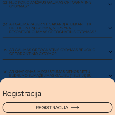
NUO KOKIO AMŽIAUS GALIMAS ORTOGNATINIS
03
GYDYMAS?
AR GALIMA PAGERINTI SĄKANDĮ ATLIEKANT TIK
04
ORTODONTINĮ GYDYMĄ, NORS YRA
REKOMENDUOJAMAS ORTOGNATINIS GYDYMAS?
AR GALIMAS ORTOGNATINIS GYDYMAS BE JOKIO
05
ORTODONTINIO GYDYMO?
AR KNARKIMAS, MIEGUISTUMAS DIENOS METU,
06
BUDRUMO SUMAŽĖJIMAS GALI BŪTI SUSIJĘ SU
NETAISYKLINGA ŽANDIKAULIŲ PADĖTIMI?
Registracija
REGISTRACIJA