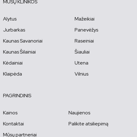
MŪSŲ KLINIKOS
Alytus
Mažeikiai
Jurbarkas
Panevėžys
Kaunas Savanoriai
Raseiniai
Kaunas Šilainiai
Šiauliai
Kėdainiai
Utena
Klaipėda
Vilnius
PAGRINDINIS
Kainos
Naujienos
Kontaktai
Palikite atsiliepimą
Mūsų partneriai