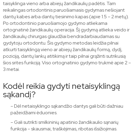
taisyklinga vieno arba abiejų žandikaulių padėtis. Tam
reikalingas ortodontinis paruošiamasis gydymas nešiojant
dantų kabes arba dantų tiesinimo kapas (apie 1.5 – 2 metų).
Po ortodontinio paruošiamojo gydymo atliekama
ortognatinė žandikaulių operacija. Šį gydymą atlieka veido ir
žandikaulių chirurgas glaudžiai bendradarbiaudamas su
gydytoju ortodontu. Šis gydymo metodas leidžia pilnai
atkurti taisyklingą vieno ar abiejų žandikaulių formą, dydį,
poziciją, dantų lankų atitikimą ir taip pilnai grąžinti sutrikusią
šios srites funkciją. Viso ortognatinio gydymo trukmė apie 2 –
3 metai.
Kodėl reikia gydyti netaisyklingą
sąkandį?
– Dėl netaisyklingo sąkandžio dantys gali būti dažniau
pažeidžiami ėduonies.
– Gali sutrikti smilkininių apatinio žandikaulio sąnarių
funkcija – skausmai, traškėjimas, ribotas išsižiojimas.