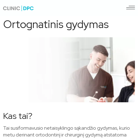
Pagrindinis
/
Ortognatinis gydymas
Ortognatinis gydymas
Kas tai?
Tai susiformavusio netaisyklingo sąkandžio gydymas, kurio
metu derinant ortodontinį ir chirurginį gydymą atstatoma