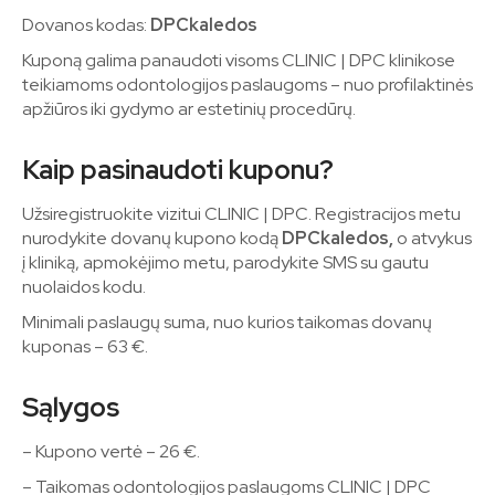
Dovanos kodas:
DPCkaledos
Kuponą galima panaudoti visoms CLINIC | DPC klinikose
teikiamoms odontologijos paslaugoms – nuo profilaktinės
apžiūros iki gydymo ar estetinių procedūrų.
Kaip pasinaudoti kuponu?
Užsiregistruokite vizitui CLINIC | DPC. Registracijos metu
nurodykite dovanų kupono kodą
DPCkaledos,
o atvykus
į kliniką, apmokėjimo metu, parodykite SMS su gautu
nuolaidos kodu.
Minimali paslaugų suma, nuo kurios taikomas dovanų
kuponas – 63 €.
Sąlygos
– Kupono vertė – 26 €.
– Taikomas odontologijos paslaugoms CLINIC | DPC