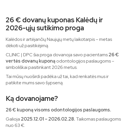
26 € dovanų kuponas Kalėdų ir
2026-ųjų sutikimo proga
Kalėdos ir artėjančių Naujųjų metų laikotarpis – metas
dėkoti už pasitikėjimą.
CLINIC | DPC šia proga dovanoja savo pacientams
26 €
vertės dovanų kuponą
odontologijos paslaugoms –
simboliškai pasitinkant 2026 metus.
Tai mūsų nuoširdi padėka už tai, kad renkatės mus ir
patikite mums savo šypseną.
Ką dovanojame?
26 € kuponą visoms odontologijos paslaugoms.
Galioja
2025.12.01 – 2026.02.28.
Taikomas paslaugoms
nuo 63 €.