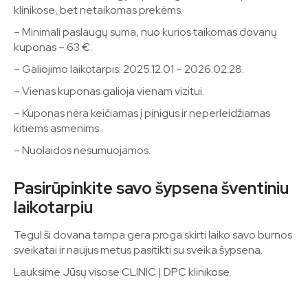
klinikose, bet netaikomas prekėms.
– Minimali paslaugų suma, nuo kurios taikomas dovanų
kuponas – 63 €.
– Galiojimo laikotarpis: 2025.12.01 – 2026.02.28.
– Vienas kuponas galioja vienam vizitui.
– Kuponas nėra keičiamas į pinigus ir neperleidžiamas
kitiems asmenims.
– Nuolaidos nesumuojamos.
Pasirūpinkite savo šypsena šventiniu
laikotarpiu
Tegul ši dovana tampa gera proga skirti laiko savo burnos
sveikatai ir naujus metus pasitikti su sveika šypsena.
Lauksime Jūsų visose CLINIC | DPC klinikose.