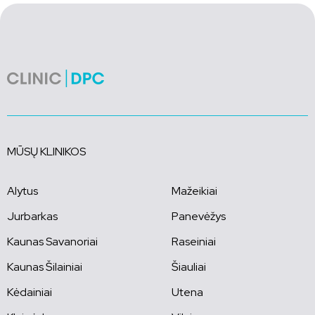
MŪSŲ KLINIKOS
Alytus
Mažeikiai
Jurbarkas
Panevėžys
Kaunas Savanoriai
Raseiniai
Kaunas Šilainiai
Šiauliai
Kėdainiai
Utena